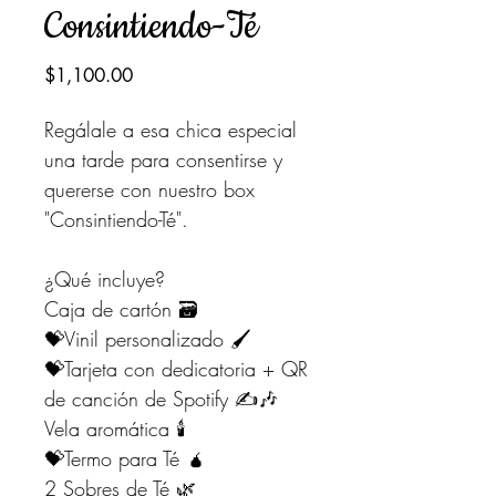
Consintiendo-Té
Precio
$1,100.00
Regálale a esa chica especial
una tarde para consentirse y
quererse con nuestro box
"Consintiendo-Té".
¿Qué incluye?
Caja de cartón 🗃
💝Vinil personalizado 🖌
💝Tarjeta con dedicatoria + QR
de canción de Spotify ✍️🎶
Vela aromática 🕯
💝Termo para Té 🧉
2 Sobres de Té 🌿