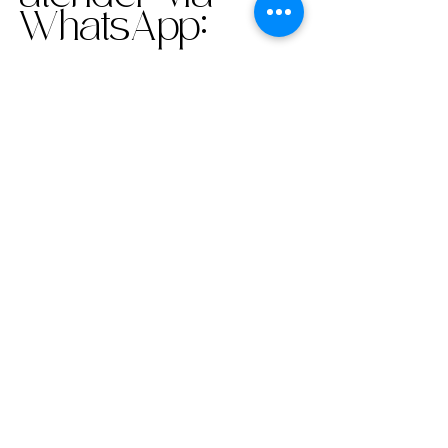
WhatsApp:
¡Sí, quiero más información!
Inicio
Catálogo de Productos
¿Quiénes somos?
Políticas de Privacidad
Políticas de Cookies
© 2021 Regalos con Amor -
Created by Indalo Maketing