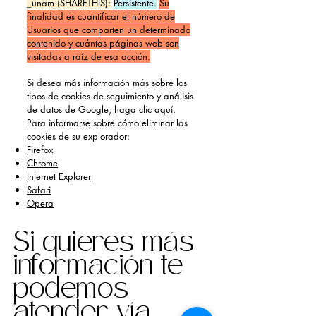
_unam (SHARETHIS):
Persistente.
Su
finalidad es cuantificar el número de
Usuarios que comparten un determinado
contenido y cuántas páginas web son
visitadas a raíz de esa acción.
Si desea más información más sobre los
tipos de cookies de seguimiento y análisis
de datos de Google,
haga clic aquí
.
Para informarse sobre cómo eliminar las
cookies de su explorador:
Firefox
Chrome
Internet Explorer
Safari
Opera
Si quieres más
información te
podemos
atender vía