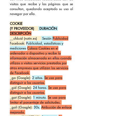
visitas que recibe y las páginas que se
consultan, quedando aceptado su uso al
navegar por ella.
COOKIE
(Y PROVEEDOR)
DURACIÓN
DESCRIPCIÓN
__cfduid (notin.es)
Sesión
Publicidad
Facebook:
Publicidad, estadísticas y
mediciones
Coloca Cookies en el
ordenador o dispositivo y recibe la
información almacenada en ellas cuando
utilizas o visitas servicios prestados por
otras empresas que utilizan los servicios
de Facebook.
_ga (Google):
2 años.
Se usa para
distinguir a los usuarios.
_gid (Google):
24 horas.
Se usa para
distinguir a los usuarios.
_gat (Google):
1 minuto.
Se usa para
limitar el porcentaje de solicitudes.
_gali (Google):
30s.
Atribución de enlace
mejorada.