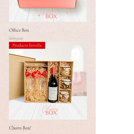
Office Box
Precio
$699.00
Producto Estrella
Cheers Box!