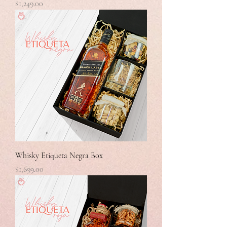
Precio
$1,249.00
Whisky Etiqueta Negra Box
Precio
$1,699.00