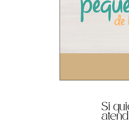
Si qu
atend