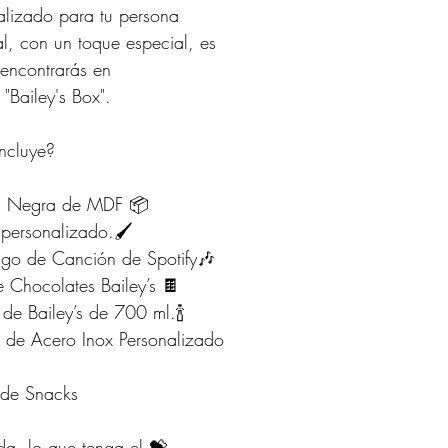
alizado para tu persona
l, con un toque especial, es
 encontrarás en
 "Bailey's Box".
incluye?
a Negra de MDF 📦
l personalizado.🖌
go de Canción de Spotify🎶
e Chocolates Bailey’s 🍫
 de Bailey’s de 700 ml.🍾
 de Acero Inox Personalizado
 de Snacks
da, lo que tenga el 💝