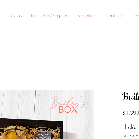
Bolsas
Paquetes/Regalos
Nosotros
Contacto
I
Bail
$1,399
El clás
histori