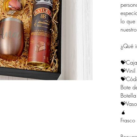
person
especia
lo que
nuestro
¿Qué 
💝Caj
💝Vini
💝Códi
Bote d
Botella
💝Vaso
🧉
Frasco
Recuer