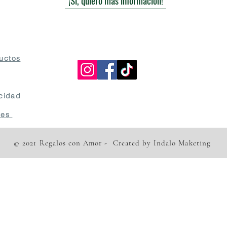
¡Sí, quiero más información!
uctos
acidad
kies
© 2021 Regalos con Amor - Created by Indalo Maketing