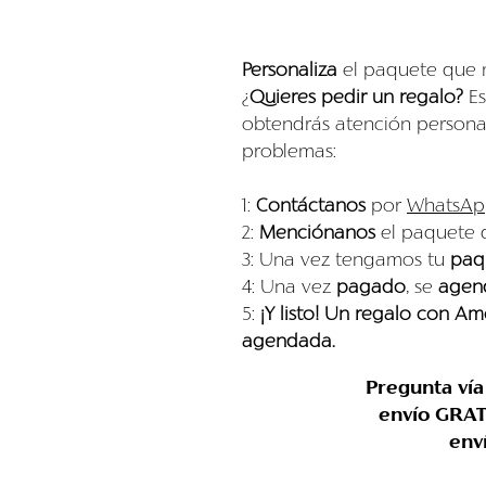
Personaliza
el paquete que 
¿
Quieres pedir un regalo?
Es
obtendrás atención persona
problemas:
1:
Contáctanos
por
WhatsAp
2:
Menciónanos
el paquete q
3: Una vez tengamos tu
paqu
4: Una vez
pagado
, se
agend
5:
¡Y listo!
Un regalo con Am
agendada.
Pregunta ví
envío GRAT
env