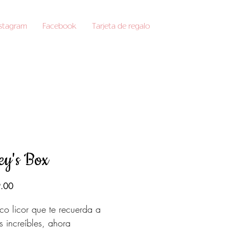
nstagram
Facebook
Tarjeta de regalo
ey's Box
Precio
.00
ico licor que te recuerda a
as increíbles, ahora