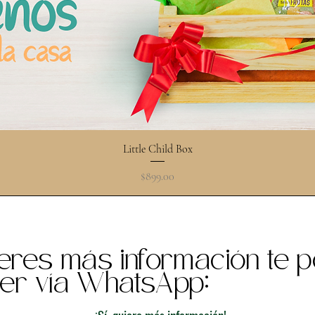
Little Child Box
Precio
$899.00
ieres más información te
er vía WhatsApp: