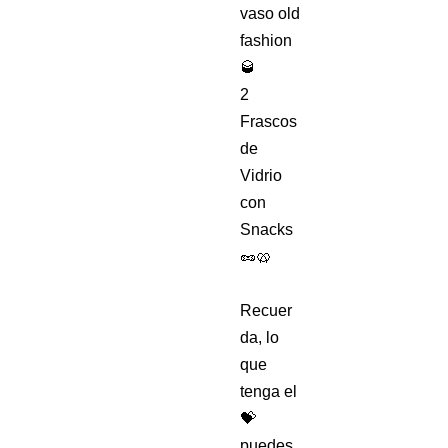
vaso old
fashion
🥃
2
Frascos
de
Vidrio
con
Snacks
🥜🥨
Recuer
da, lo
que
tenga el
💝
puedes