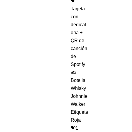
💝
Tarjeta
con
dedicat
oria +
QR de
canción
de
Spotify
✍️
Botella
Whisky
Johnnie
Walker
Etiqueta
Roja
💝1