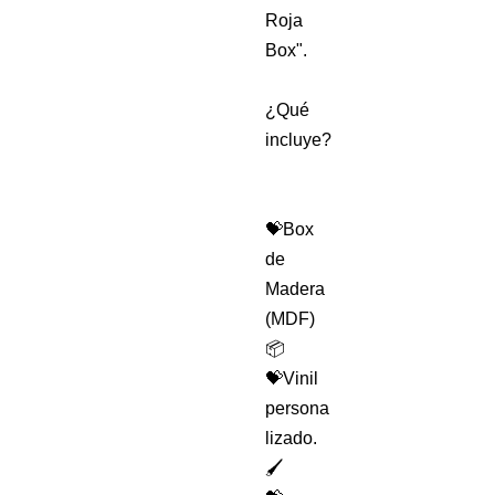
Roja
Box".
¿Qué
incluye?
💝Box
de
Madera
(MDF)
📦
💝Vinil
persona
lizado.
🖌