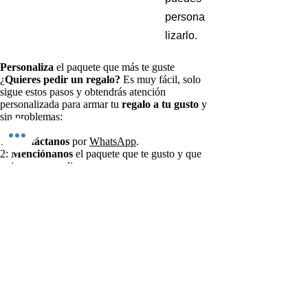
persona
lizarlo.
Personaliza
el paquete que más te guste
¿
Quieres pedir un regalo?
Es muy fácil, solo
sigue estos pasos y obtendrás atención
personalizada para armar tu
regalo a tu gusto
y
sin problemas:
1:
Contáctanos
por
WhatsApp
.
2:
Menciónanos
el paquete que te gusto y que
quieres personalizar.
3: Una vez tengamos tu
paquete cotizado, se
solicita el pago
.
4: Una vez
pagado
, se
agenda tu entrega.
5:
¡Y listo!
Un regalo con Amor
se dirige a tu
ubicación
en la
fecha agendada.
Pregunta vía WhatsApp nuestro rango de envío GRATIS en
la Ciudad de Puebla y envíos a nivel Nacional.
Productos relacionados
Precio
Little Child Box
$899.00
Tequila Tradicional Platino Box